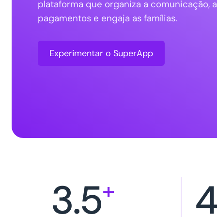
plataforma que organiza a comunicação, 
pagamentos e engaja as famílias.
Experimentar o SuperApp
3.5
+