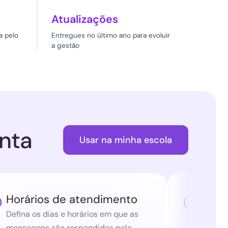
Atualizações
a pelo
Entregues no último ano para evoluir
a gestão
nta
Usar na minha escola
Horários de atendimento
Indic


Defina os dias e horários em que as
Cada a
mensagens são respondidas pela
avalia