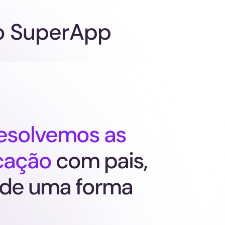
 o SuperApp
esolvemos as
cação
com pais,
 de uma forma