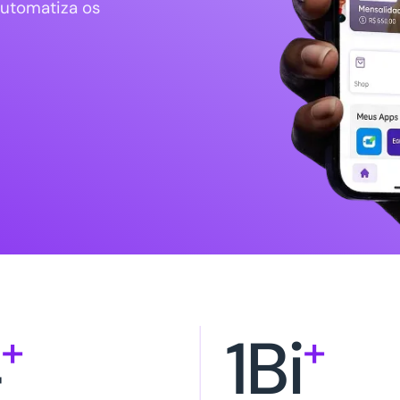
automatiza os
4
1Bi
+
+