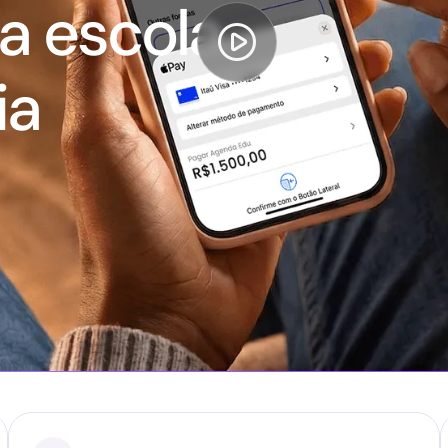
a escola

ia