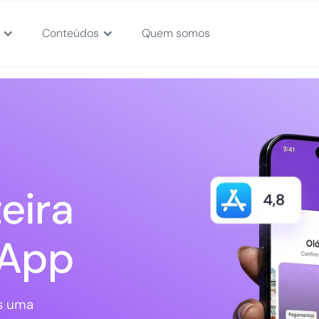
Conteúdos
Quem somos
eira
rApp
s uma