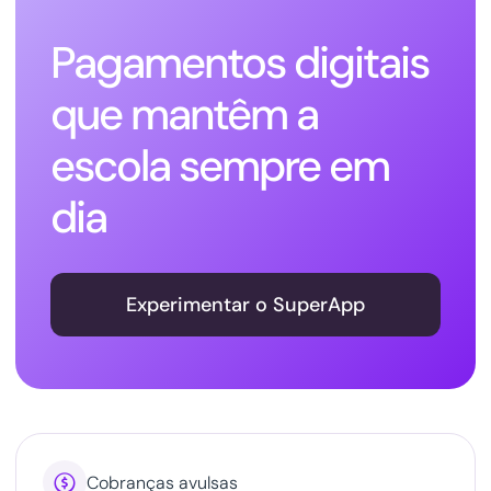
Pagamentos digitais
que mantêm a
escola sempre em
dia
Experimentar o SuperApp

Cobranças avulsas