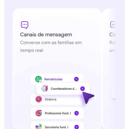


Canais de mensagem
Canais 
Converse com as famílias em
Receba so
tempo real
um espaç