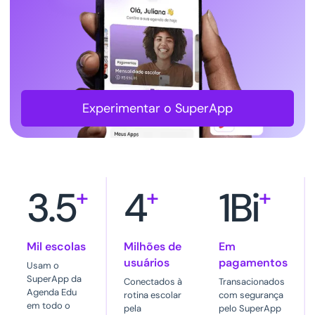
Experimentar o SuperApp
3.5
+
4
+
1Bi
+
Mil escolas
Milhões de
Em
usuários
pagamentos
Usam o
SuperApp da
Conectados à
Transacionados
Agenda Edu
rotina escolar
com segurança
em todo o
pela
pelo SuperApp