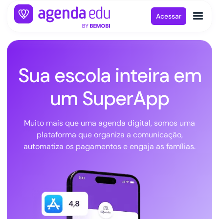
Acessar
Sua escola inteira em
um SuperApp
Muito mais que uma agenda digital, somos uma
plataforma que organiza a comunicação,
automatiza os pagamentos e engaja as famílias.