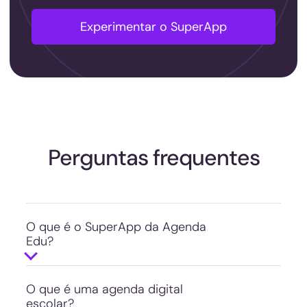
Experimentar o SuperApp
Perguntas frequentes
O que é o SuperApp da Agenda
Edu?
O SuperApp da Agenda Edu é uma
plataforma que engloba comunicação,
pagamentos digitais e integrações em
O que é uma agenda digital
escolar?
um único ecossistema para escolas